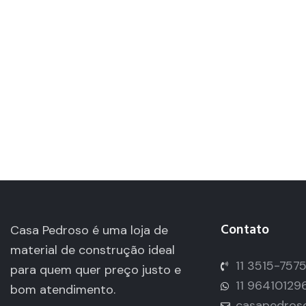
Contato
Casa Pedroso é uma loja de
material de construção ideal
11 3515-757
para quem quer preço justo e
11 96410129
bom atendimento.
casapedros