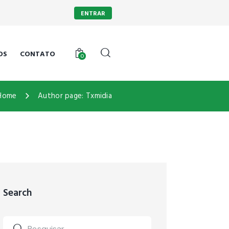
ENTRAR
OS
CONTATO
0
Home
Author page: Txmidia
Search