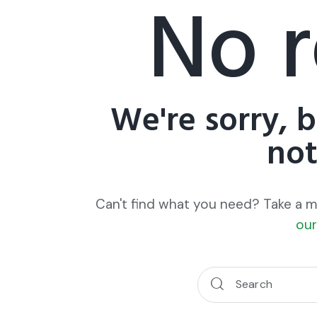
No r
We're sorry, 
no
Can't find what you need? Take a 
ou