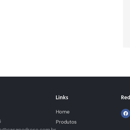
Links
Red
Home
5
6
Produtos
o@casapedroso.com.br