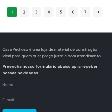
1
2
3
4
5
→
6
7
Casa Pedroso é uma loja de material de construção
ideal para quem quer preço justo e bom atendimento.
Preencha nosso formulário abaixo apra receber
nossas novidades.