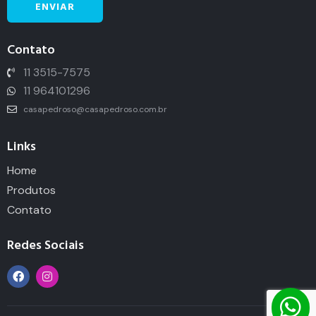
Contato
11 3515-7575
11 964101296
casapedroso@casapedroso.com.br
Links
Home
Produtos
Contato
Redes Sociais