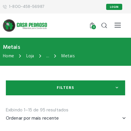
1-800-458-56987
LOGIN
0
Metais
Home
Loja
...
Metais
FILTERS
Exibindo 1–15 de 95 resultados