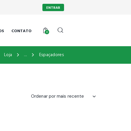
ENTRAR
OS
CONTATO
0
Loja
...
Espaçadores