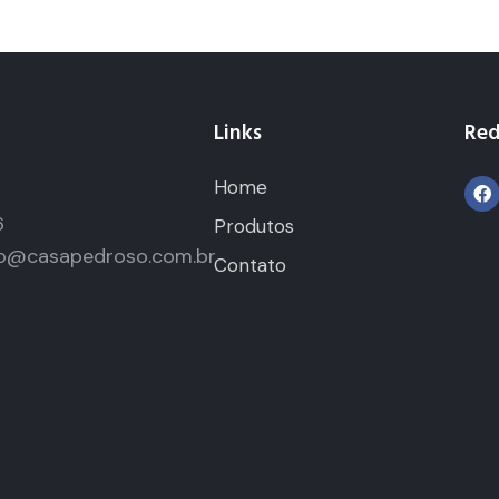
Links
Red
Home
5
6
Produtos
o@casapedroso.com.br
Contato