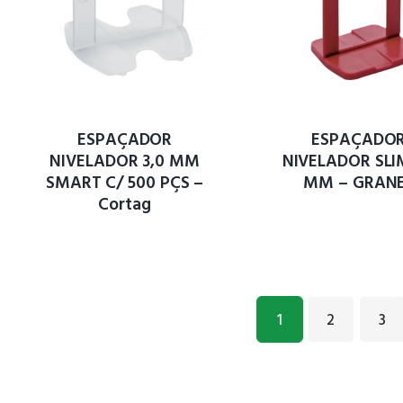
ESPAÇADOR
ESPAÇADO
NIVELADOR 3,0 MM
NIVELADOR SLIM
SMART C/ 500 PÇS –
MM – GRAN
Cortag
1
2
→
3