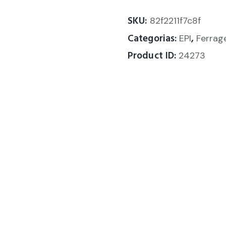
SKU:
82f2211f7c8f
Categorias:
,
EPI
Ferrag
Product ID:
24273