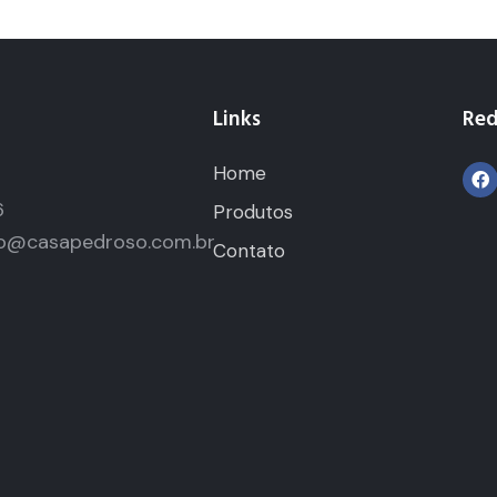
Links
Red
Home
5
6
Produtos
o@casapedroso.com.br
Contato