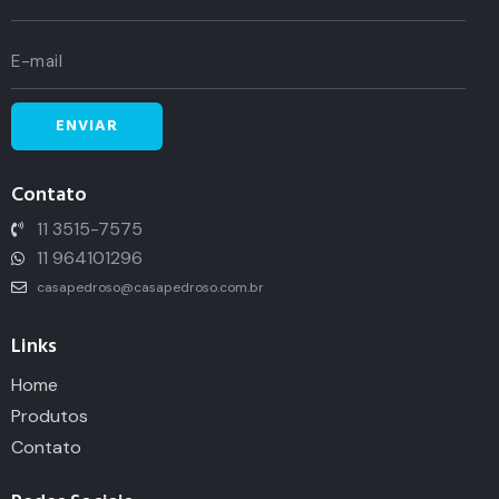
Contato
11 3515-7575
11 964101296
casapedroso@casapedroso.com.br
Links
Home
Produtos
Contato