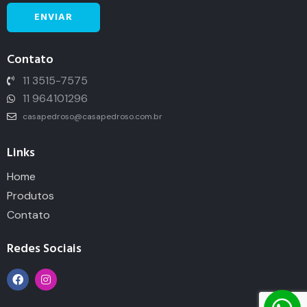
Contato
11 3515-7575
11 964101296
casapedroso@casapedroso.com.br
Links
Home
Produtos
Contato
Redes Sociais