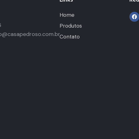
Home
5
6
Produtos
o@casapedroso.com.br
Contato