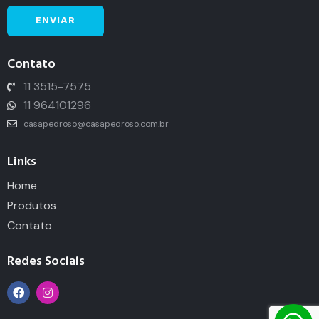
Contato
11 3515-7575
11 964101296
casapedroso@casapedroso.com.br
Links
Home
Produtos
Contato
Redes Sociais