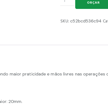
ORÇAR
SKU:
c52bcd536c94
Ca
cendo maior praticidade e mãos livres nas operações 
ior: 20mm.