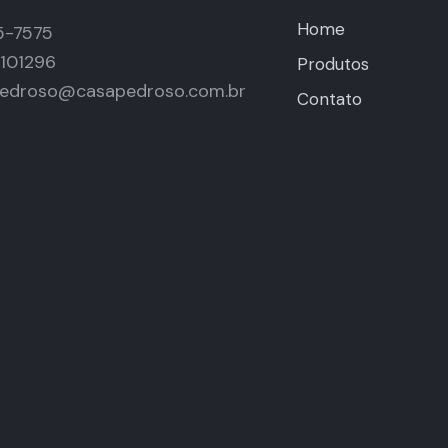
Home
15-7575
4101296
Produtos
edroso@casapedroso.com.br
Contato