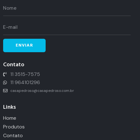
Contato
11 3515-7575
11 964101296
casapedroso@casapedroso.com.br
Links
Home
Produtos
Contato