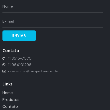
Contato
11 3515-7575
11 964101296
casapedroso@casapedroso.com.br
Links
Home
Produtos
Contato