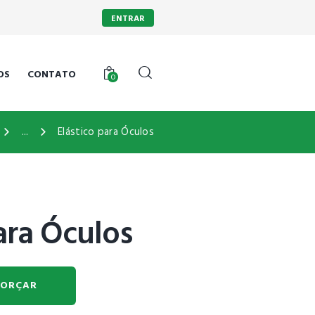
ENTRAR
OS
CONTATO
0
...
Elástico para Óculos
ara Óculos
ORÇAR