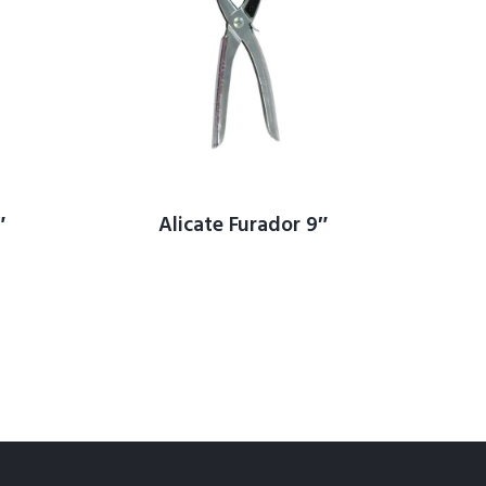
″
Alicate Furador 9″