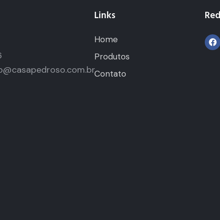
Links
Red
Home
5
6
Produtos
o@casapedroso.com.br
Contato