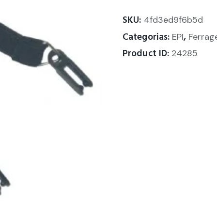
SKU:
4fd3ed9f6b5d
Categorias:
,
EPI
Ferrag
Product ID:
24285