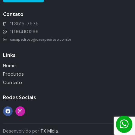
Contato
11 3515-7575
11 964101296
casapedroso@casapedroso.com.br
Links
Home
Produtos
Contato
Redes Sociais
Desenvolvido por
TX Mídia
.