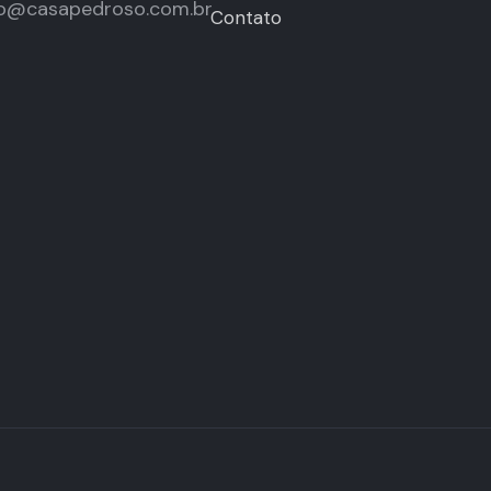
o@casapedroso.com.br
Contato