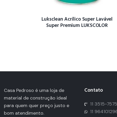
Luksclean Acrílico Super Lavável
Super Premium LUKSCOLOR
Contato
Casa Pedroso é uma loja de
material de construção ideal
11 3515-757
para quem quer preço justo e
11 96410129
bom atendimento.