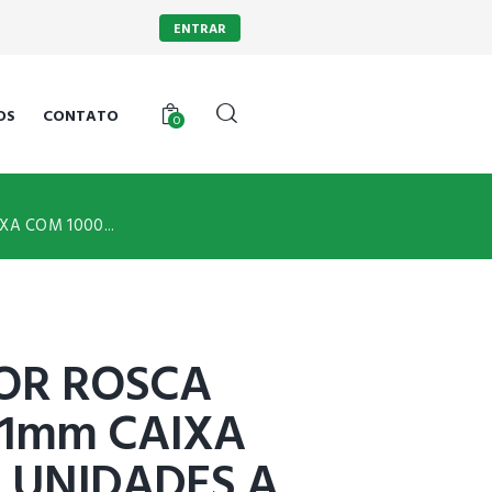
ENTRAR
OS
CONTATO
0
XA COM 1000...
OR ROSCA
 1mm CAIXA
 UNIDADES A