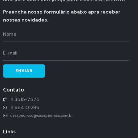
Preencha nosso formulário abaixo apra receber
nossas novidades.
Contato
11 3515-7575
11 964101296
casapedroso@casapedroso.com.br
Links