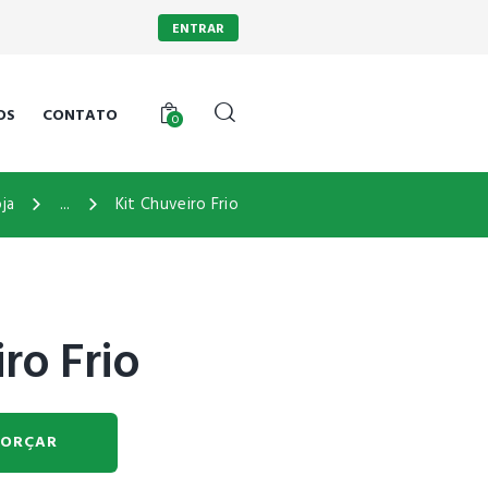
ENTRAR
OS
CONTATO
0
ja
...
Kit Chuveiro Frio
ro Frio
ORÇAR