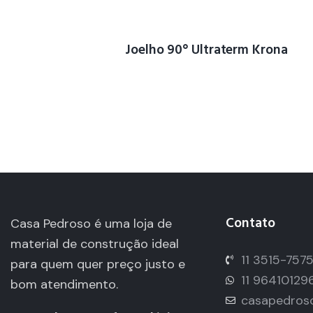
Joelho 90° Ultraterm Krona
Contato
Casa Pedroso é uma loja de
material de construção ideal
11 3515-757
para quem quer preço justo e
11 96410129
bom atendimento.
casapedros