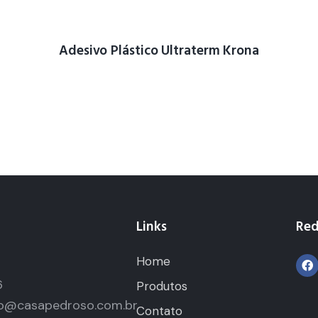
Adesivo Plástico Ultraterm Krona
Links
Red
Home
5
6
Produtos
o@casapedroso.com.br
Contato