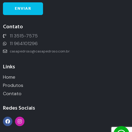
Contato
11 3515-7575
11 964101296
casapedroso@casapedroso.com.br
Links
Home
Produtos
Contato
Redes Sociais