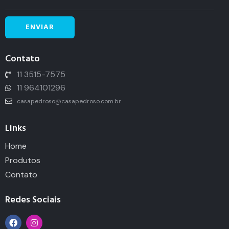
Contato
11 3515-7575
11 964101296
casapedroso@casapedroso.com.br
Links
Home
Produtos
Contato
Redes Sociais