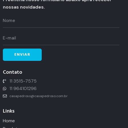
nossas novidades.
Contato
11 3515-7575
11 964101296
casapedroso@casapedroso.com.br
Links
Home