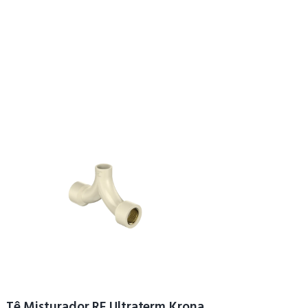
Tê Misturador RF Ultraterm Krona