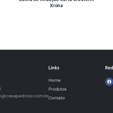
Krona
Links
Red
Home
5
6
Produtos
o@casapedroso.com.br
Contato