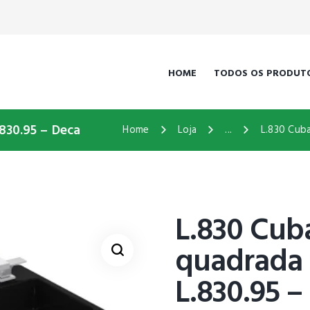
HOME
TODOS OS PRODUT
830.95 – Deca
Home
Loja
...
L.830 Cuba
L.830 Cub
quadrada
L.830.95 –