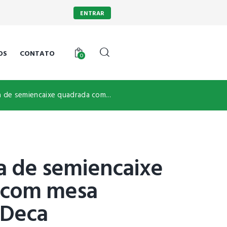
ENTRAR
OS
CONTATO
0
 de semiencaixe quadrada com...
a de semiencaixe
 com mesa
 Deca