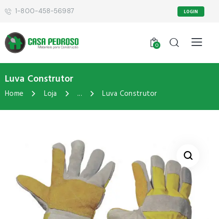
1-800-458-56987
LOGIN
0
Luva Construtor
Home
Loja
...
Luva Construtor