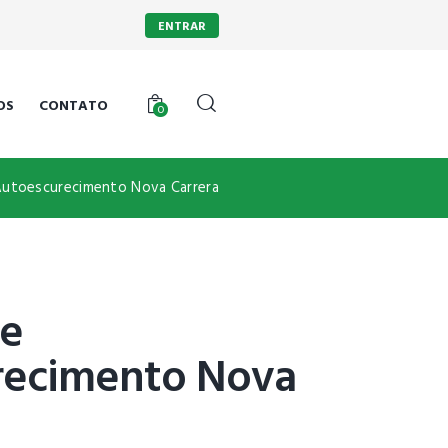
ENTRAR
OS
CONTATO
0
Autoescurecimento Nova Carrera
de
recimento Nova