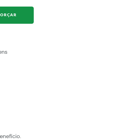
ORÇAR
ens
nefício.