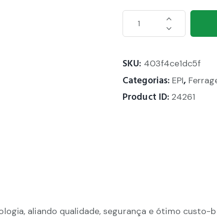
SKU:
403f4ce1dc5f
Categorias:
,
EPI
Ferrag
Product ID:
24261
ogia, aliando qualidade, segurança e ótimo custo-be