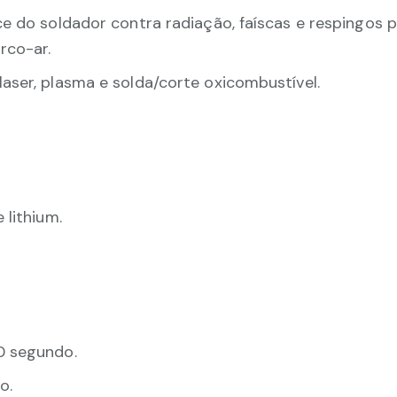
ce do soldador contra radiação, faíscas e respingos 
rco-ar.
aser, plasma e solda/corte oxicombustível.
 lithium.
0 segundo.
o.