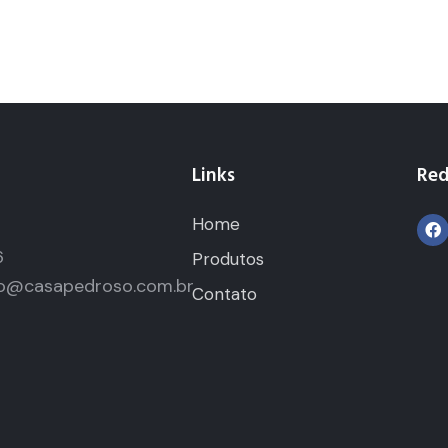
Links
Red
Home
5
6
Produtos
o@casapedroso.com.br
Contato