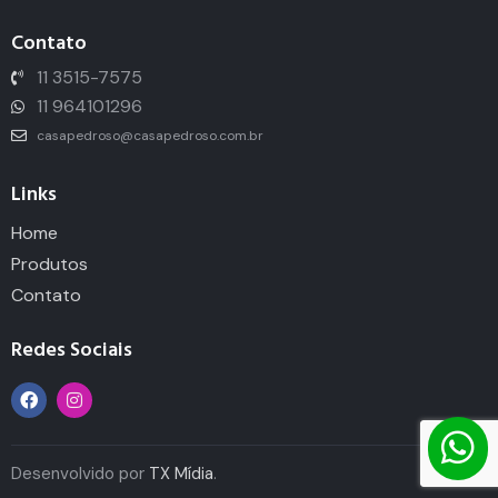
Contato
11 3515-7575
11 964101296
casapedroso@casapedroso.com.br
Links
Home
Produtos
Contato
Redes Sociais
Desenvolvido por
TX Mídia
.