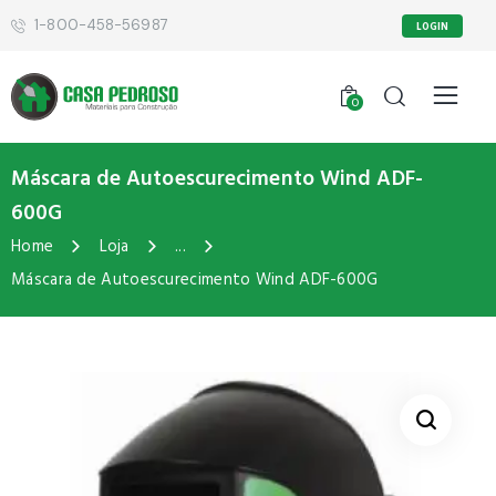
1-800-458-56987
LOGIN
0
Máscara de Autoescurecimento Wind ADF-
600G
Home
Loja
...
Máscara de Autoescurecimento Wind ADF-600G