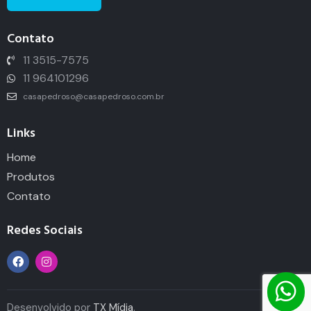
Contato
11 3515-7575
11 964101296
casapedroso@casapedroso.com.br
Links
Home
Produtos
Contato
Redes Sociais
Desenvolvido por
TX Mídia
.