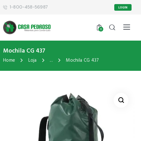
1-800-458-56987
LOGIN
0
Mochila CG 437
Home
Loja
...
Mochila CG 437