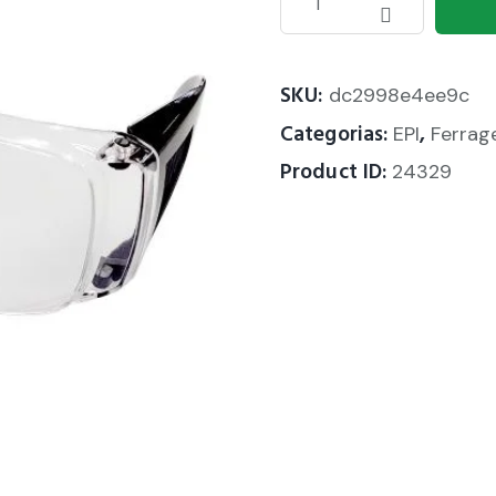
SKU:
dc2998e4ee9c
Categorias:
,
EPI
Ferrag
Product ID:
24329