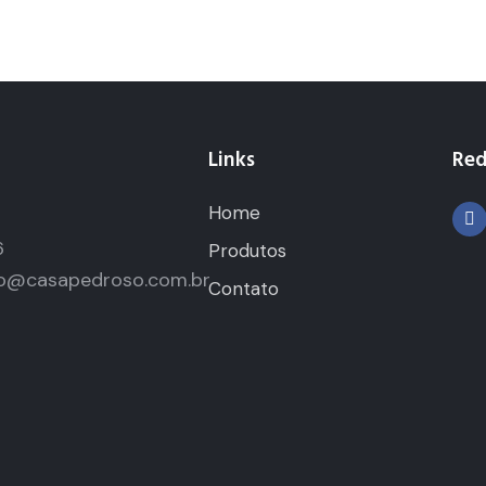
Links
Red
Home
5
6
Produtos
o@casapedroso.com.br
Contato