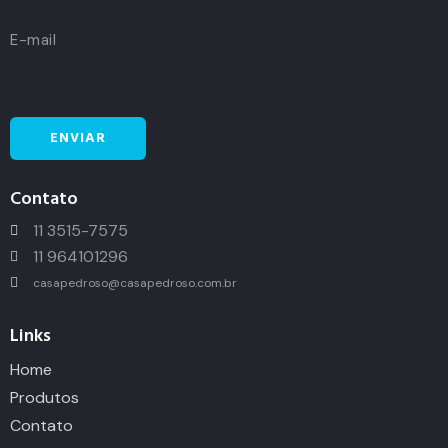
Contato
11 3515-7575
11 964101296
casapedroso@casapedroso.com.br
Links
Home
Produtos
Contato