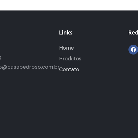
Links
Red
Home
5
6
Produtos
o@casapedroso.com.br
Contato