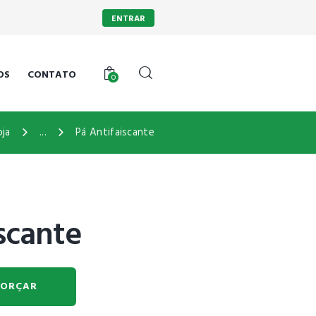
ENTRAR
OS
CONTATO
0
oja
...
Pá Antifaiscante
scante
ORÇAR