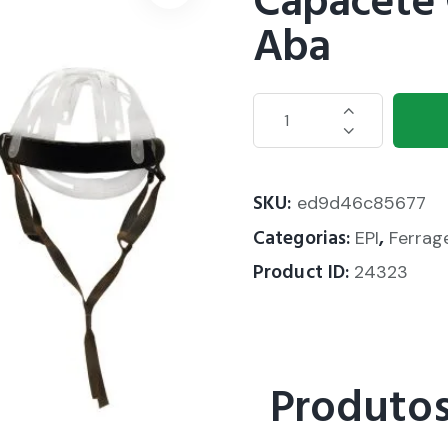
Capacete 
Aba
SKU:
ed9d46c85677
Categorias:
,
EPI
Ferrag
Product ID:
24323
Produtos