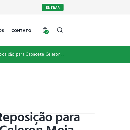
ENTRAR
OS
CONTATO
0
posição para Capacete Celeron...
Reposição para