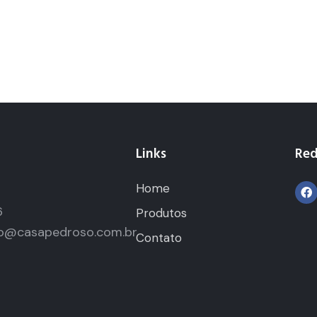
Links
Red
Home
5
6
Produtos
o@casapedroso.com.br
Contato