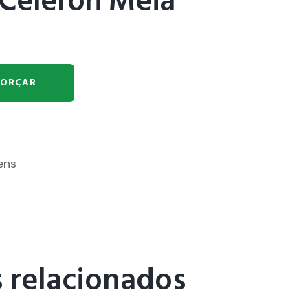
Celeron Meia
ORÇAR
ens
 relacionados