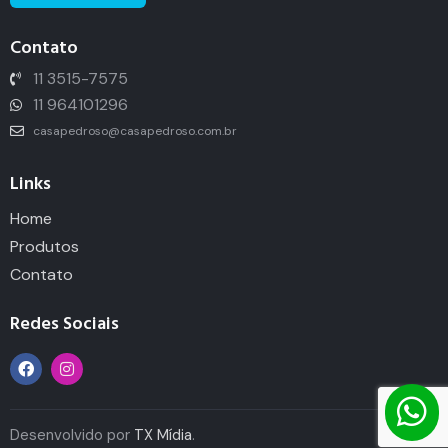
Contato
11 3515-7575
11 964101296
casapedroso@casapedroso.com.br
Links
Home
Produtos
Contato
Redes Sociais
Desenvolvido por
TX Mídia
.