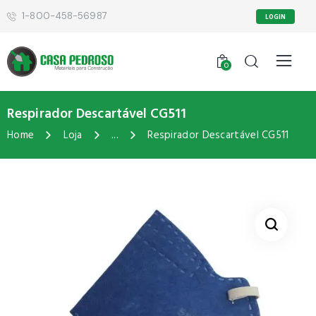
1-800-458-56987
LOGIN
0
Respirador Descartável CG511
Home
Loja
...
Respirador Descartável CG511