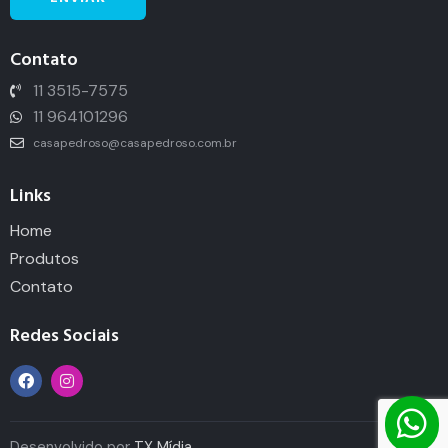
Contato
11 3515-7575
11 964101296
casapedroso@casapedroso.com.br
Links
Home
Produtos
Contato
Redes Sociais
Desenvolvido por
TX Mídia
.