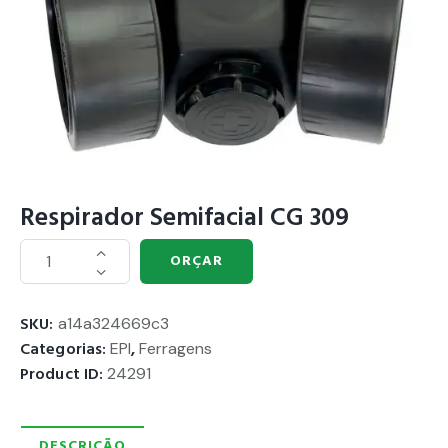
Respirador Semifacial CG 309
ORÇAR
SKU:
a14a324669c3
Categorias:
EPI
,
Ferragens
Product ID:
24291
DESCRIÇÃO