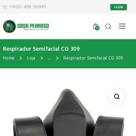
1-800-458-56987
LOGIN
0
Respirador Semifacial CG 309
Home
Loja
...
Respirador Semifacial CG 309