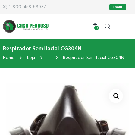
1-800-458-56987
LOGIN
0
Respirador Semifacial CG304N
Home
Loja
...
Respirador Semifacial CG304N