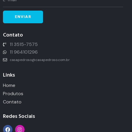
Contato
11 3515-7575
11 964101296
casapedroso@casapedroso.com.br
Links
Home
Produtos
Contato
Redes Sociais