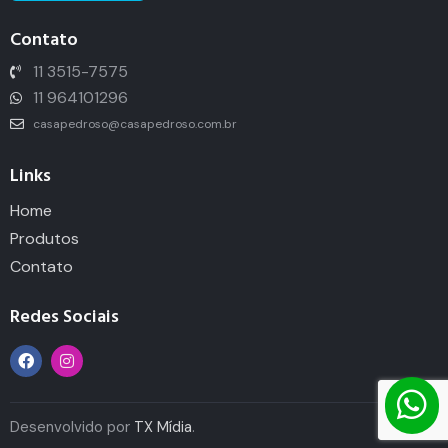
Contato
11 3515-7575
11 964101296
casapedroso@casapedroso.com.br
Links
Home
Produtos
Contato
Redes Sociais
Desenvolvido por
TX Mídia
.