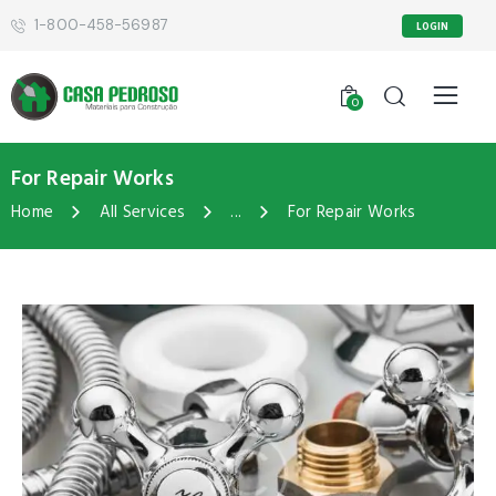
1-800-458-56987
LOGIN
0
For Repair Works
Home
All Services
...
For Repair Works