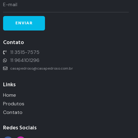
Contato
11 3515-7575
11 964101296
casapedroso@casapedroso.com.br
Links
Home
Produtos
Contato
Redes Sociais