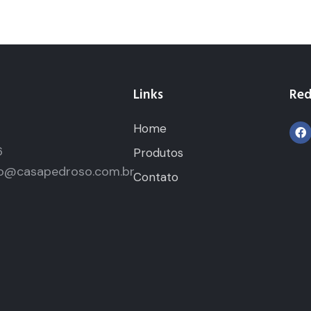
Links
Red
Home
5
6
Produtos
o@casapedroso.com.br
Contato