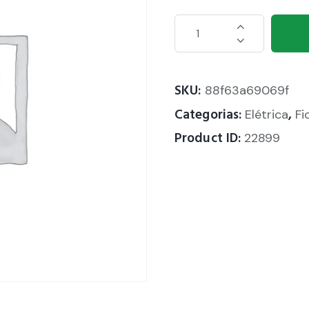
SKU:
88f63a69069f
Categorias:
,
Elétrica
Fi
Product ID:
22899