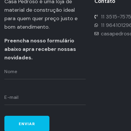
Contato
Casa Pedroso é uma loja de
material de construção ideal
11 3515-757
para quem quer preço justo e
11 96410129
bom atendimento.
casapedros
Preencha nosso formulário
abaixo apra receber nossas
novidades.