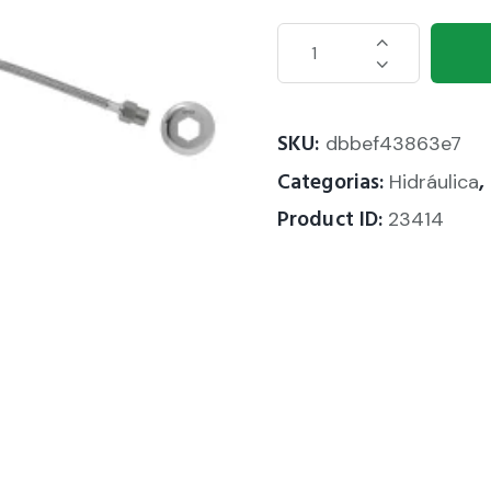
SKU:
dbbef43863e7
Categorias:
,
Hidráulica
Product ID:
23414