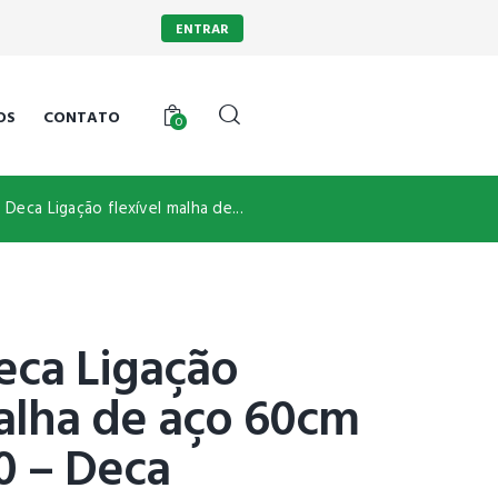
ENTRAR
OS
CONTATO
0
l Deca Ligação flexível malha de...
eca Ligação
malha de aço 60cm
0 – Deca