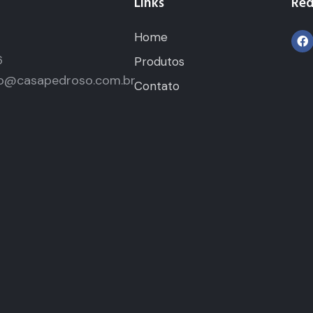
Links
Red
Home
5
6
Produtos
o@casapedroso.com.br
Contato