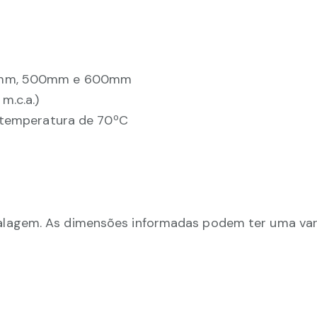
00mm, 500mm e 600mm
m.c.a.)
é temperatura de 70ºC
lagem. As dimensões informadas podem ter uma vari