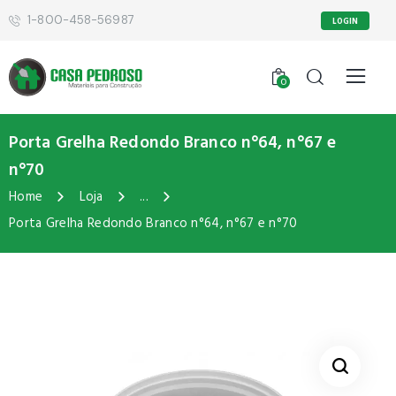
1-800-458-56987
LOGIN
0
Porta Grelha Redondo Branco n°64, n°67 e
n°70
Home
Loja
...
Porta Grelha Redondo Branco n°64, n°67 e n°70